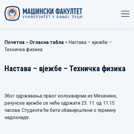
Почетна
>
Огласна табла
> Настава – вјежбе –
Техничка физика
Настава – вјежбе – Техничка физика
Због одржавања првог колоквијума из Механике,
рачунске вјежбе се неће одржати 23. 11. од 11.15
часова. Студенти ће бити обавијештени о термину
надокнаде.