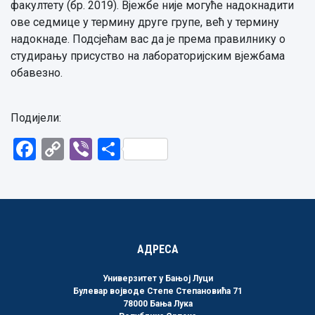
факултету (бр. 2019). Вјежбе није могуће надокнадити
ове седмице у термину друге групе, већ у термину
надокнаде. Подсјећам вас да је према правилнику о
студирању присуство на лабораторијским вјежбама
обавезно.
Подијели:
Facebook
Copy
Viber
Share
Link
АДРЕСА
Универзитет у Бањој Луци
Булевар војводе Степе Степановића 71
78000 Бања Лука