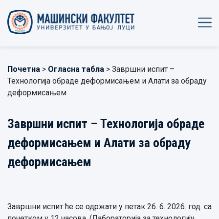
Почетна
>
Огласна табла
> Завршни испит –
Технологија обраде деформисањем и Алати за обраду
деформисањем
Завршни испит – Технологија обраде
деформисањем и Алати за обраду
деформисањем
Завршни испит ће се одржати у петак 26. 6. 2026. год. са
почетком у 12 часова. (Лабораторија за технологију