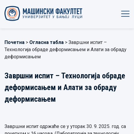
Почетна
>
Огласна табла
> Завршни испит –
Технологија обраде деформисањем и Алати за обраду
деформисањем
Завршни испит – Технологија обраде
деформисањем и Алати за обраду
деформисањем
Завршни испит одржаће се у уторак 30. 9. 2025. год. са
почетком у 16 часова. (Лабораторија за технологију