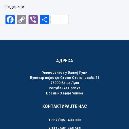
Подијели:
Facebook
Copy
Viber
Share
Link
АДРЕСА
Универзитет у Бањој Луци
Булевар војводе Степе Степановића 71
78000 Бања Лука
Република Српска
Босна и Херцеговина
КОНТАКТИРАЈТЕ НАС
+ 387 (0)51 433 000
+ 387 (0)51 465 085