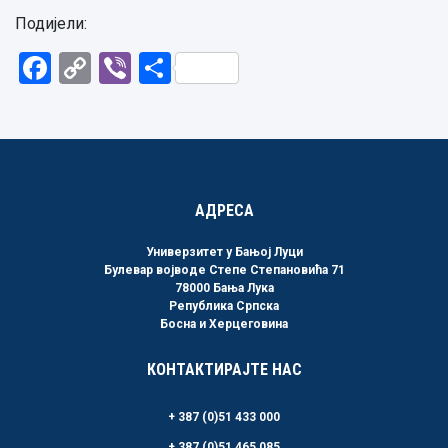
Подијели:
Facebook
Copy
Viber
Share
Link
АДРЕСА
Универзитет у Бањој Луци
Булевар војводе Степе Степановића 71
78000 Бања Лука
Република Српска
Босна и Херцеговина
КОНТАКТИРАЈТЕ НАС
+ 387 (0)51 433 000
+ 387 (0)51 465 085