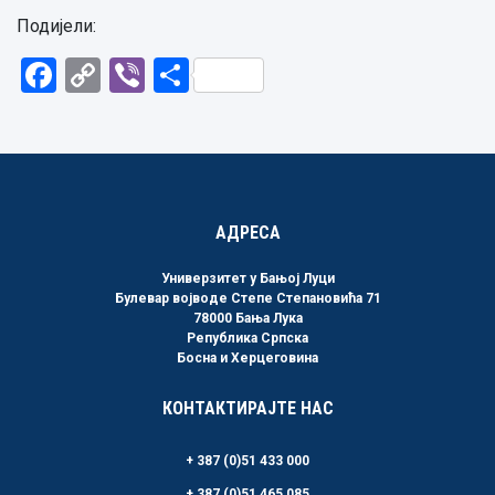
Подијели:
Facebook
Copy
Viber
Share
Link
АДРЕСА
Универзитет у Бањој Луци
Булевар војводе Степе Степановића 71
78000 Бања Лука
Република Српска
Босна и Херцеговина
КОНТАКТИРАЈТЕ НАС
+ 387 (0)51 433 000
+ 387 (0)51 465 085