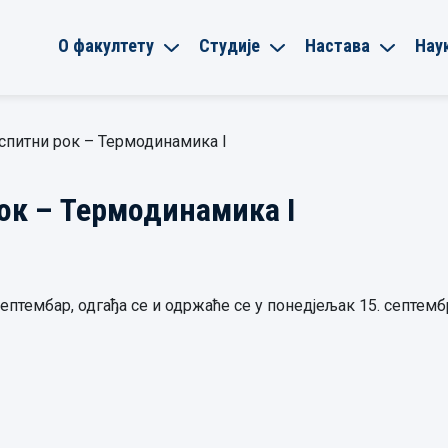
О факултету
Студије
Настава
Нау
спитни рок – Термодинамика I
ок – Термодинамика I
ептембар, одгађа се и одржаће се у понедјељак 15. септембра