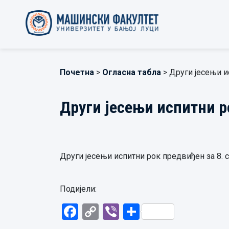
Почетна
>
Огласна табла
> Други јесењи и
Други јесењи испитни р
Други јесењи испитни рок предвиђен за 8. с
Подијели:
Facebook
Copy
Viber
Share
Link