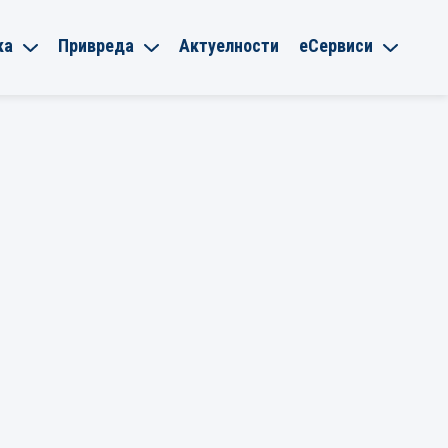
ка
Привреда
Актуелности
еСервиси