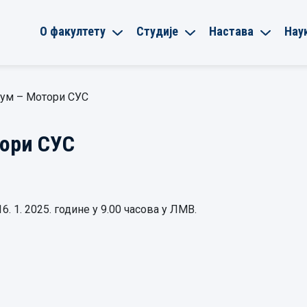
О факултету
Студије
Настава
Нау
јум – Мотори СУС
тори СУС
. 1. 2025. године у 9.00 часова у ЛМВ.