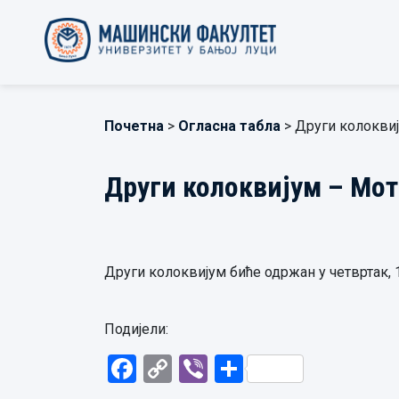
Почетна
>
Огласна табла
> Други колокви
Други колоквијум – Мо
Други колоквијум биће одржан у четвртак, 16
Подијели:
Facebook
Copy
Viber
Share
Link