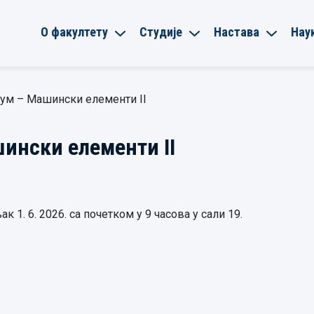
О факултету
Студије
Настава
Нау
јум – Машински елементи II
ински елементи II
 1. 6. 2026. са почетком у 9 часова у сали 19.