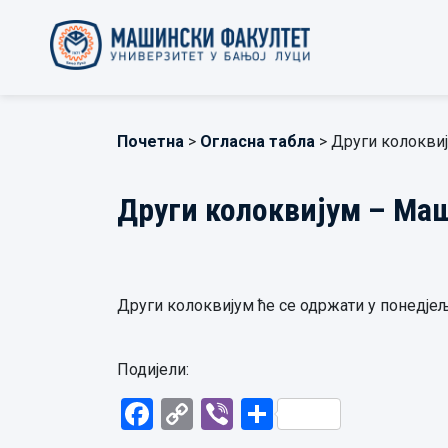
Почетна
>
Огласна табла
> Други колокви
Други колоквијум – Маш
Други колоквијум ће се одржати у понедјељак
Подијели:
Facebook
Copy
Viber
Share
Link