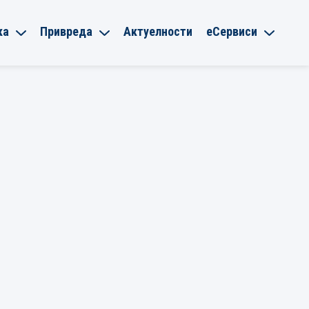
ка
Привреда
Актуелности
еСервиси