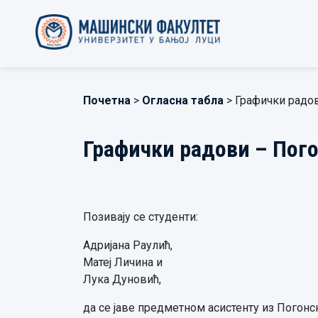
Почетна
>
Огласна табла
> Графички радов
Графички радови – Пог
Позивају се студенти:
Адријана Раулић,
Матеј Личина и
Лука Дуновић,
да се јаве предметном асистенту из Погонски