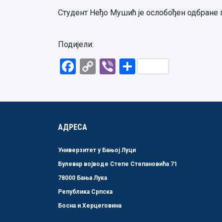
Студент Неђо Мушић је ослобођен одбране г
Подијели:
Facebook
Copy
Viber
Share
Link
АДРЕСА
Универзитет у Бањој Луци
Булевар војводе Степе Степановића 71
78000 Бања Лука
Република Српска
Босна и Херцеговина