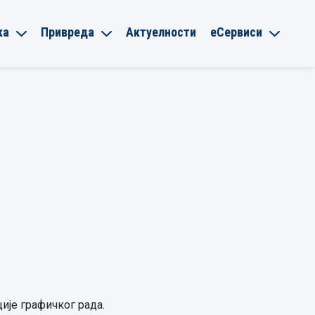
ка
Привреда
Актуелности
еСервиси
ције графичког рада.