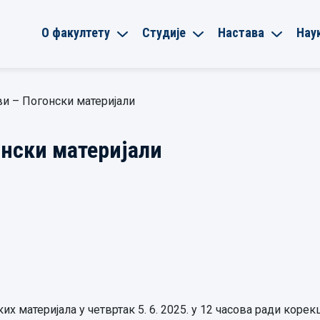
О факултету
Студије
Настава
Нау
и – Погонски материјали
онски материјали
х материјала у четвртак 5. 6. 2025. у 12 часова ради корек