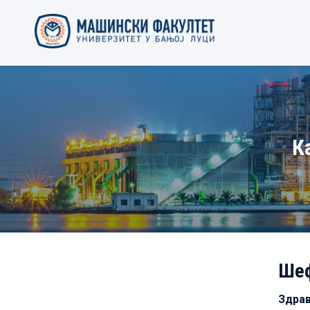
К
Шеф
Здра