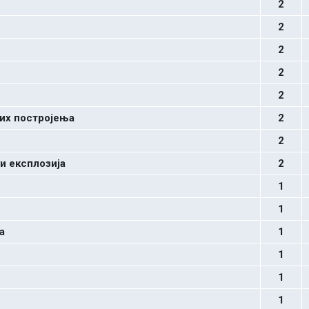
2
2
2
2
2
их постројења
2
2
и експлозија
2
1
1
а
1
1
1
1