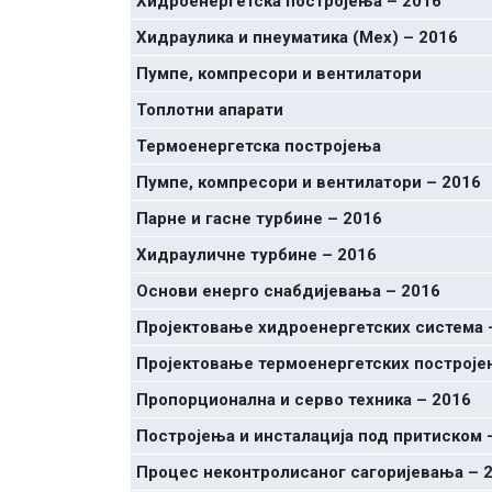
Хидроенергетска постројења – 2016
Хидраулика и пнеуматика (Мех) – 2016
Пумпе, компресори и вентилатори
Топлотни апарати
Термоенергетска постројења
Пумпе, компресори и вентилатори – 2016
Парне и гасне турбине – 2016
Хидрауличне турбине – 2016
Основи енерго снабдијевања – 2016
Пројектовање хидроенергетских система 
Пројектовање термоенергетских построје
Пропорционална и серво техника – 2016
Постројења и инсталација под притиском 
Процес неконтролисаног сагоријевања – 