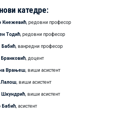
нови катедре:
о Кнежевић
, редовни професор
ен Тодић
, редовни професор
 Бабић
, ванредни професор
 Бранковић
, доцент
на Врањеш
, виши асистент
 Лалош
, виши асистент
н Шкундрић
, виши асистент
 Бабић
, асистент