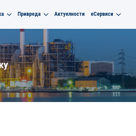
ка
Привреда
Актуелности
еСервиси
ку