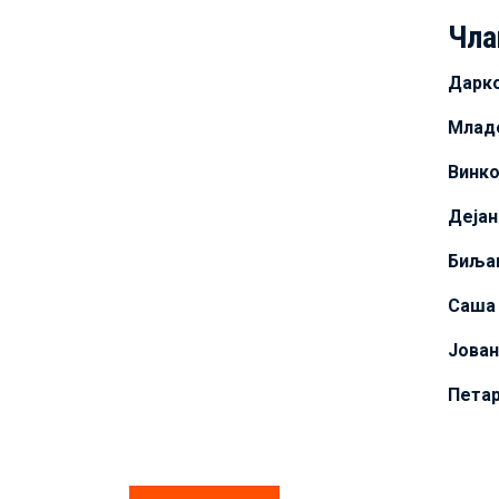
Чла
Дарк
Млад
Винко
Дејан
Биља
Саша
Јова
Петар