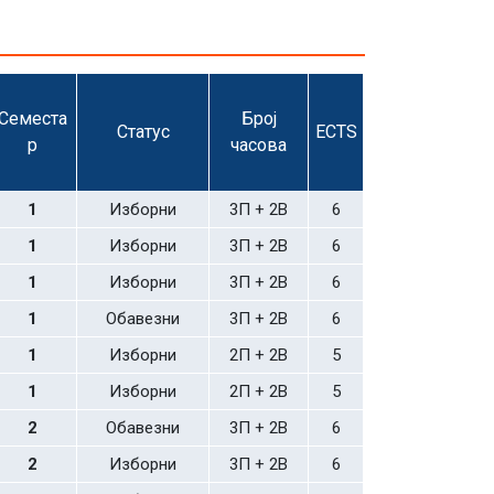
Семеста
Број
Статус
ECTS
р
часова
1
Изборни
3П + 2В
6
1
Изборни
3П + 2В
6
1
Изборни
3П + 2В
6
1
Обавезни
3П + 2В
6
1
Изборни
2П + 2В
5
1
Изборни
2П + 2В
5
2
Обавезни
3П + 2В
6
2
Изборни
3П + 2В
6