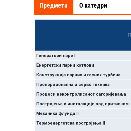
Предмети
О катедри
П
Генератори паре I
Енергетски парни котлови
Конструкција парних и гасних турбина
Пропорционална и серво техника
Процеси неконтролисаног сагоријевања
Постројења и инсталације под притиском
Механика флуида II
Термоенергетска постројења II