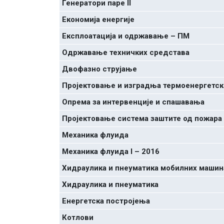
Генератори паре II
Економија енергије
Експлоатација и одржавање – ПМ
Одржавање техничких средстава
Двофазно струјање
Пројектовање и изградња термоенергетск
Oпрема за интервенције и спашавања
Пројектовање система заштите од пожара 
Механика флуида
Механика флуида I – 2016
Хидраулика и пнеуматика мобилних машин
Хидраулика и пнеуматика
Енергетска постројења
Котлови