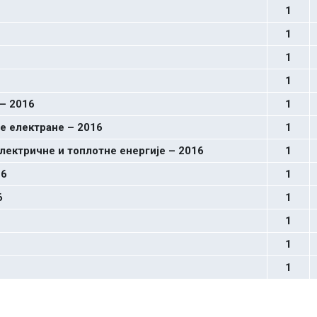
1
1
1
1
– 2016
1
е електране – 2016
1
ектричне и топлотне енергије – 2016
1
16
1
6
1
1
1
1