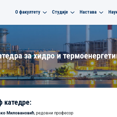
О факултету
Студије
Настава
Нау
атедра за хидро и термоенергети
 катедре:
вко Миловановић
, редовни професор