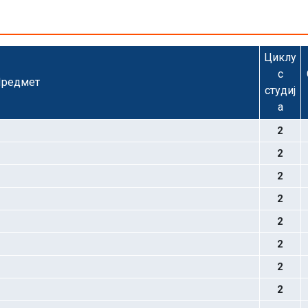
Циклу
с
редмет
студиј
а
2
2
2
2
2
2
2
2