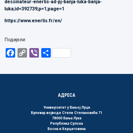
dessinateur-enerlis-ad-pj-banja-luka-banja-
luka;id=392739;p=1;page=1
https://www.enerlis.fr/en/
Подијели:
Facebook
Copy
Viber
Share
Link
АДРЕСА
Универзитет у Бањој Луци
Булевар војводе Степе Степановића 71
78000 Бања Лука
Република Српска
Босна и Херцеговина