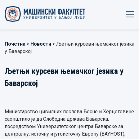
Почетна
>
Новости
> Љетњи курсеви њемачког језика
у Баварској
Љетњи курсеви њемачког језика у
Баварској
Министарство цивилних послова Босне и Херцеговине
саопштило је да Слободна држава Баварска,
посредством Универзитетског центра Баварске за
централну, источну и југоисточну Европу (BAYHOST),