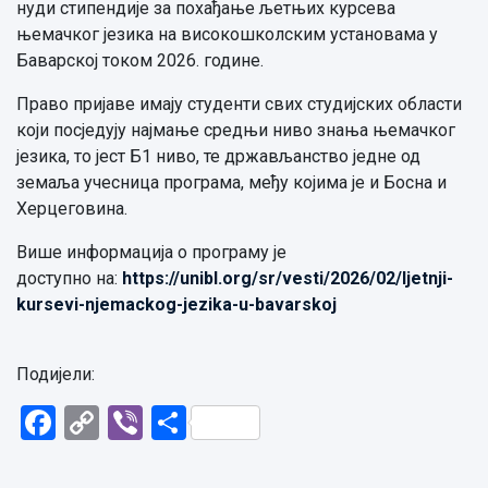
нуди стипендије за похађање љетњих курсева
њемачког језика на високошколским установама у
Баварској током 2026. године.
Право пријаве имају студенти свих студијских области
који посједују најмање средњи ниво знања њемачког
језика, то јест Б1 ниво, те држављанство једне од
земаља учесница програма, међу којима је и Босна и
Херцеговина.
Више информ
а
ција
о програму је
доступно
на:
https://unibl.
org/sr/vesti/2026/02/ljetnji-
kursevi-njemackog-jezika-u-
bavarskoj
Подијели:
Facebook
Copy
Viber
Share
Link