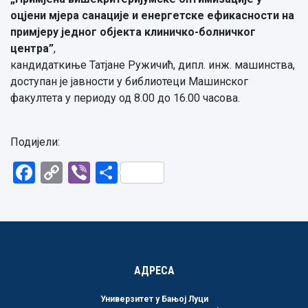
оцјени мјера санације и енергетске ефикасности на
примјеру једног објекта клиничко-болничког
центра
”
,
кандидаткиње
Татјане Ружичић
,
дипл. инж. машинства,
доступан је јавности у библиотеци Машинског
факултета
у периоду од 8.00 до 16.00 часова.
Подијели:
Facebook
Copy
Viber
Share
Link
АДРЕСА
Универзитет у Бањој Луци