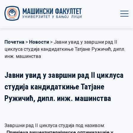
Почетна
>
Новости
> Јавни увид у завршни рад II
циклуса студија кандидаткиње Татјане Ружичић, дипл.
инж. машинства
Јавни увид у завршни рад II циклуса
студија кандидаткиње Татјане
Ружичић, дипл. инж. машинства
Завршни рад
II
циклуса
студија
под називом:
„
Примјена вишекритеријумске оптимизације у