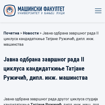
Почетна
>
Новости
> Јавна одбрана завршног рада II
циклуса кандидаткиње Татјане Ружичић, дипл. инж.
машинства
Јавна одбрана завршног рада II
циклуса кандидаткиње Татјане
Ружичић, дипл. инж. машинства
Јавна одбрана завршног рада другог циклуса студија
кандидаткиње
Татјане Ружичић
, дипл. инж. маш., под