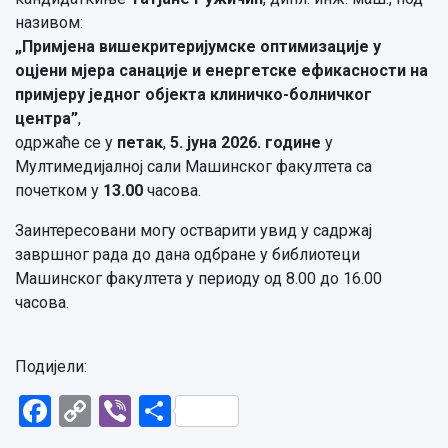
називом:
„
Примјена вишекритеријумске оптимизације у
оцјени мјера санације и енергетске ефикасности на
примјеру једног објекта клиничко-болничког
центра
”
,
одржаће се у
петак
,
5. јуна 2026. године
у
Мултимедијалној сали Машинског факултета са
почетком у
13.00
часова.
Заинтересовани могу остварити увид у садржај
завршног рада до дана одбране у библиотеци
Машинског факултета у периоду од 8.00 до 16.00
часова.
Подијели:
Facebook
Copy
Viber
Share
Link