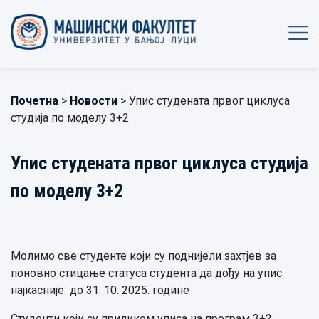
Почетна
>
Новости
> Упис студената првог циклуса
студија по моделу 3+2
Упис студената првог циклуса студија
по моделу 3+2
Молимо све студенте који су поднијели захтјев за
поновно стицање статуса студента да дођу на упис
најкасније до 31. 10. 2025. године
Студенти који су приликом уписа на програм 3+2