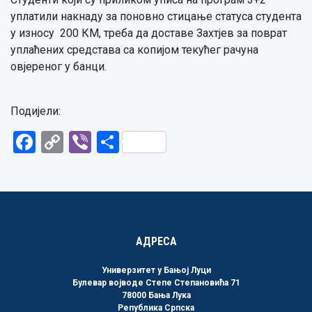
уплатили накнаду за поновно стицање статуса студента
у износу 200 КМ, треба да доставе Захтјев за поврат
уплаћених средстава са копијом текућег рачуна
овјереног у банци.
Подијели:
Facebook
Copy
Viber
Share
Link
АДРЕСА
Универзитет у Бањој Луци
Булевар војводе Степе Степановића 71
78000 Бања Лука
Република Српска