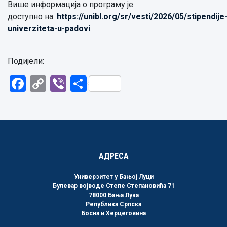
Више информација о програму је
доступно на:
https://unibl.org/sr/vesti/2026/05/stipendije
univerziteta-u-padovi
.
Подијели:
Facebook
Copy
Viber
Share
Link
АДРЕСА
Универзитет у Бањој Луци
Булевар војводе Степе Степановића 71
78000 Бања Лука
Република Српска
Босна и Херцеговина