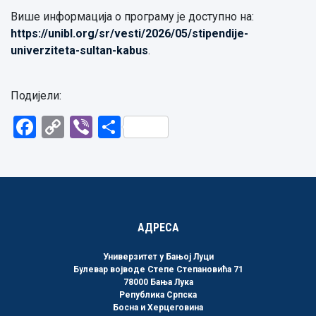
Више информација о програму је доступно на:
https://unibl.org/sr/vesti/2026/05/stipendije-
univerziteta-sultan-kabus
.
Подијели:
Facebook
Copy
Viber
Share
Link
АДРЕСА
Универзитет у Бањој Луци
Булевар војводе Степе Степановића 71
78000 Бања Лука
Република Српска
Босна и Херцеговина