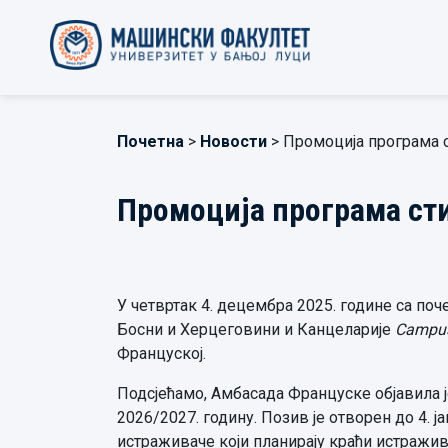
Почетна
>
Новости
> Промоција програма с
Промоција програма сти
У четвртак 4. децембра 2025. године са по
Босни и Херцеговини и Канцеларије
Campus
Француској.
Подсјећамо, Амбасада Француске објавила ј
2026/2027. годину. Позив је отворен до 4. ј
истраживаче који планирају краћи истражи