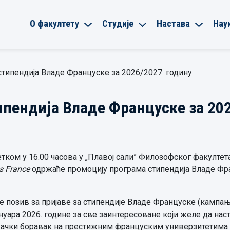
О факултету
Студије
Настава
Нау
типендија Владе Француске за 2026/2027. годину
пендија Владе Француске за 202
четком у 16.00 часова у „Плавој сали” Филозофског факулт
 France
одржаће промоцију програма стипендија Владе Фра
е позив за пријаве за стипендије Владе Француске (кампања
ануара 2026. године за све заинтересоване који желе да нас
вачки боравак на престижним француским универзитетима 