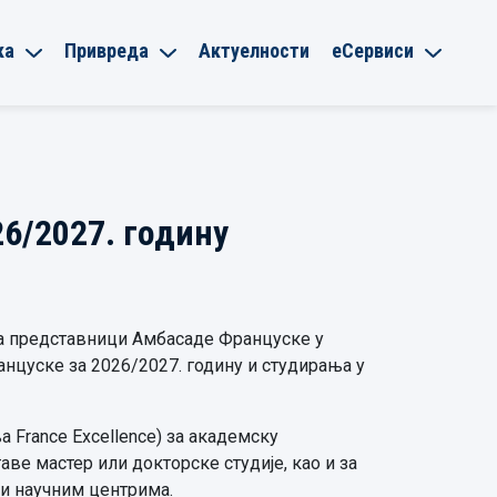
ка
Привреда
Актуелности
еСервиси
6/2027. годину
ета представници Амбасаде Француске у
нцуске за 2026/2027. годину и студирања у
 France Excellence) за академску
таве мастер или докторске студије, као и за
и научним центрима.