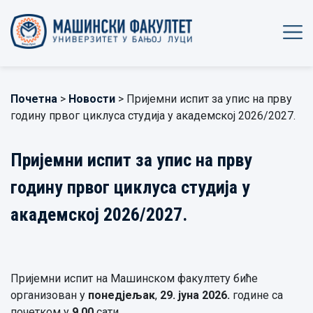
Почетна
>
Новости
> Пријемни испит за упис на прву
годину првог циклуса студија у академској 2026/2027.
Пријемни испит за упис на прву
годину првог циклуса студија у
академској 2026/2027.
Пријемни испит на Машинском факултету биће
организован у
понедјељак
,
29. јуна 2026.
године са
почетком у
9.00
сати.