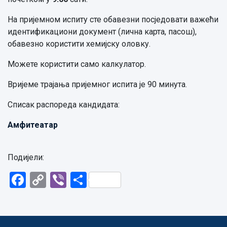
На пријемном испиту сте обавезни посједовати важећи
идентификациони документ (лична карта, пасош),
обавезно користити хемијску оловку.
Можете користити само калкулатор.
Вријеме трајања пријемног испита је 90 минута.
Списак распореда кандидата:
Амфитеатар
Подијели:
Facebook
Copy
Viber
Share
Link