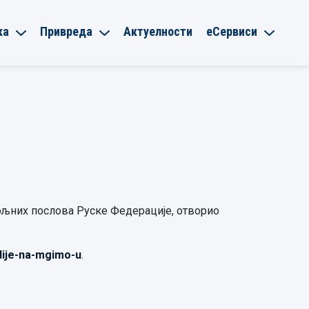
ка
Привреда
Актуелности
еСервиси
ољних послова Руске Федерације, отворио
udije-na-mgimo-u
.