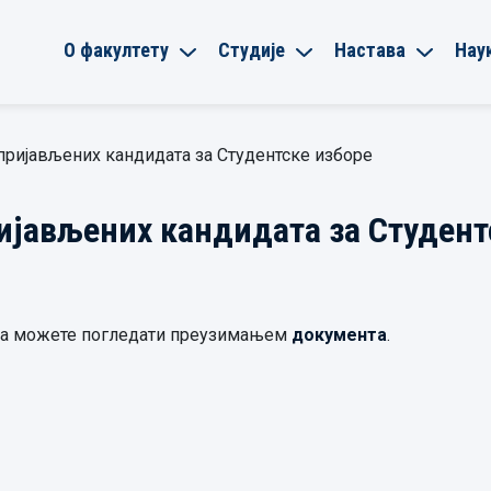
О факултету
Студије
Настава
Нау
пријављених кандидата за Студентске изборе
ијављених кандидата за Студент
та можете погледати преузимањем
документа
.