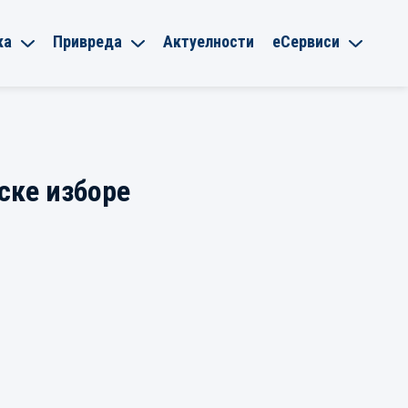
ка
Привреда
Актуелности
еСервиси
ске изборе