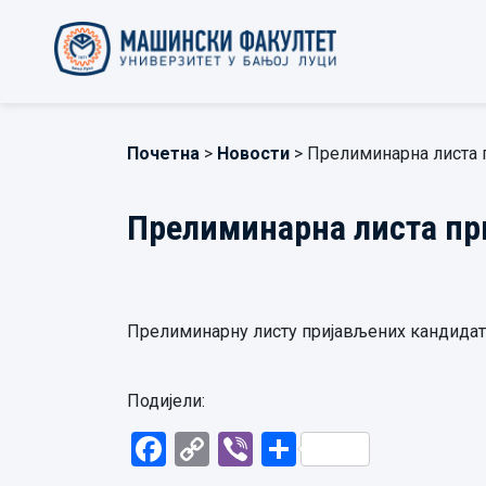
Почетна
>
Новости
> Прелиминарна листа 
Прелиминарна листа пр
Прелиминарну листу пријављених кандида
Подијели:
Facebook
Copy
Viber
Share
Link