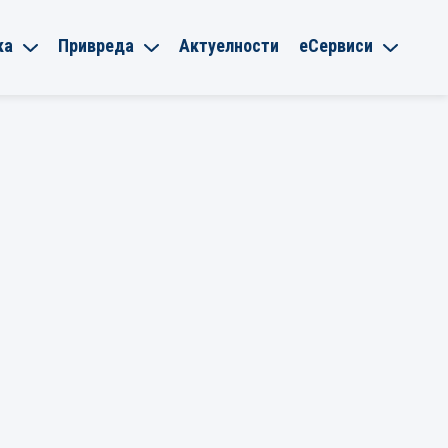
ка
Привреда
Актуелности
еСервиси