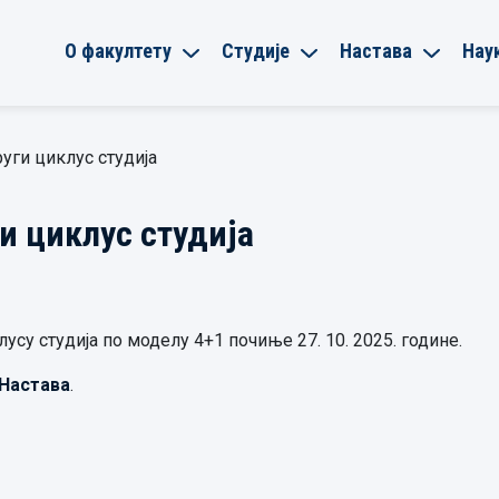
О факултету
Студије
Настава
Нау
уги циклус студија
и циклус студија
су студија по моделу 4+1 почиње 27. 10. 2025. године.
Настава
.