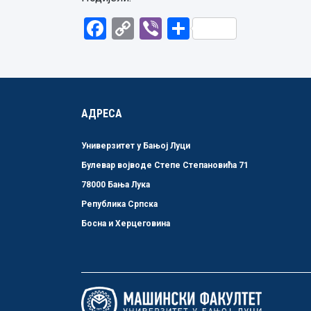
Facebook
Copy
Viber
Share
Link
АДРЕСА
Универзитет у Бањој Луци
Булевар војводе Степе Степановића 71
78000 Бања Лука
Република Српска
Босна и Херцеговина