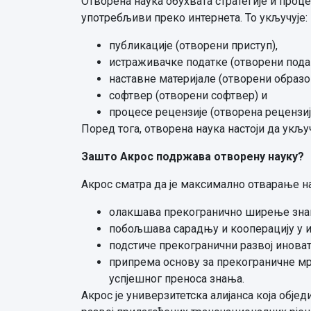
Отворена наука обухвата стратегије и проц
употребљиви преко интернета. То укључује:
публикације (отворени приступ),
истраживачке податке (отворени пода
наставне материјале (отворени образо
софтвер (отворени софтвер) и
процесе рецензије (отворена рецензиј
Поред тога, отворена наука настоји да укљу
Зашто Акрос подржава отворену науку?
Акрос сматра да је максимално отварање нау
олакшава прекогранично ширење зна
побољшава сарадњу и кооперацију у 
подстиче прекогранични развој иноват
припрема основу за прекограничне мр
успјешног преноса знања.
Акрос је универзитетска алијанса која обј