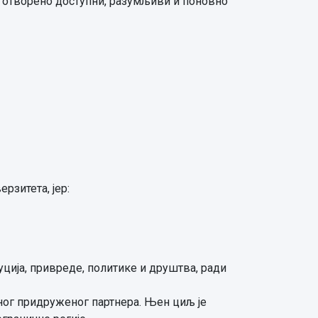
ду отворено доступни, разумљиви и поновно
рзитета, јер:
ција, привреде, политике и друштва, ради
дног придруженог партнера. Њен циљ је