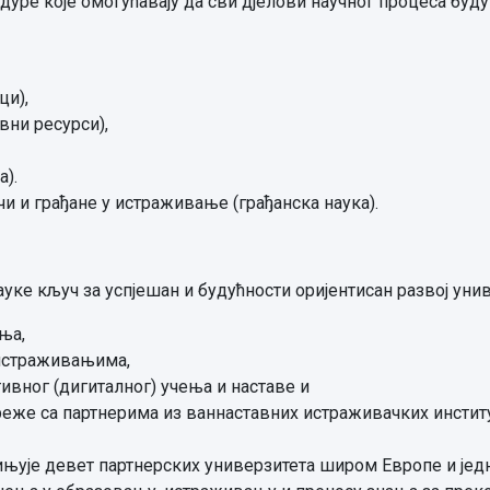
едуре које омогућавају да сви дјелови научног процеса бу
ци),
вни ресурси),
а).
чи и грађане у истраживање (грађанска наука).
ке кључ за успјешан и будућности оријентисан развој униве
ња,
истраживањима,
ивног (дигиталног) учења и наставе и
еже са партнерима из ваннаставних истраживачких институ
едињује девет партнерских универзитета широм Европе и је