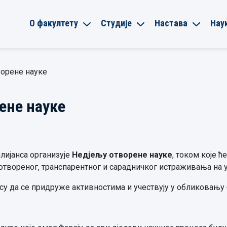
О факултету
Студије
Настава
Нау
ворене науке
ене науке
лијанса организује
Недјељу отворене науке
, током које 
твореног, транспарентног и сарадничког истраживања на 
су да се придруже активностима и учествују у обликовању