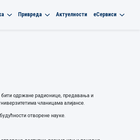
ка
Привреда
Актуелности
еСервиси
ће бити одржане радионице, предавања и
универзитетима чланицама алијансе.
 будућности отворене науке.