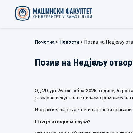
Почетна
>
Новости
> Позив на Недјељу от
Позив на Недјељу отвор
Од
20. до 26. октобра 2025.
године, Акрос а
размјене искустава с циљем промовисања о
Истраживачи, студенти и партнери позвани 
Шта је отворена наука?