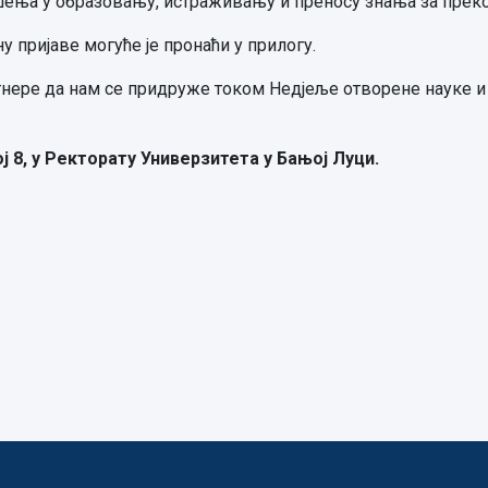
шења у образовању, истраживању и преносу знања за преко
 пријаве могуће је пронаћи у прилогу.
тнере да нам се придруже током Недјеље отворене науке и
ој 8, у Ректорату Универзитета у Бањој Луци.