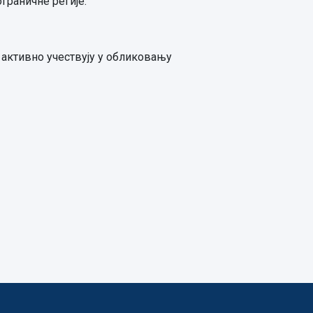
граничне регије.
 активно учествују у обликовању