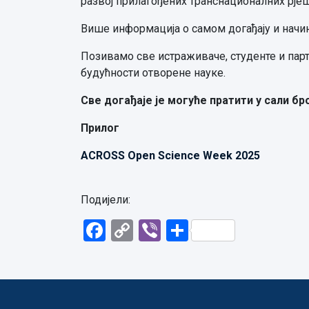
развој прилагођених транснационалних рје
Више информација о самом догађају и начину
Позивамо све истраживаче, студенте и пар
будућности отворене науке.
Све догађаје је могуће пратити у сали бр
Прилог
ACROSS Open Science Week 2025
Подијели:
Facebook
Copy
Viber
Share
Link