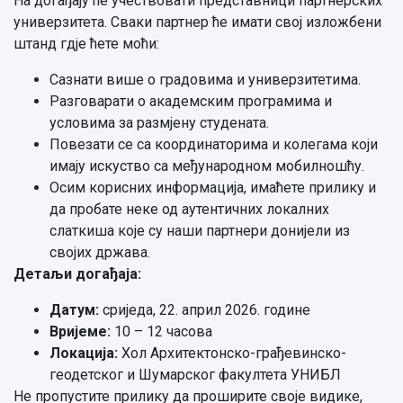
На догађају ће учествовати представници партнерских
универзитета. Сваки партнер ће имати свој изложбени
штанд гдје ћете моћи:
Сазнати више о градовима и универзитетима.
Разговарати о академским програмима и
условима за размјену студената.
Повезати се са координаторима и колегама који
имају искуство са међународном мобилношћу.
Осим корисних информација, имаћете прилику и
да пробате неке од аутентичних локалних
слаткиша које су наши партнери донијели из
својих држава.
Детаљи догађаја:
Датум:
сриједа, 22. април 2026. године
Вријеме:
10 – 12 часова
Локација:
Хол Архитектонско-грађевинско-
геодетског и Шумарског факултета УНИБЛ
Не пропустите прилику да проширите своје видике,