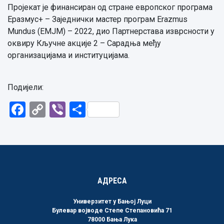
Пројекат је финансиран од стране европског програма
Еразмус+ – Заједнички мастер програм Erazmus
Mundus (EMJM) – 2022, дио Партнерстава изврсности у
оквиру Кључне акције 2 – Сарадња међу
организацијама и институцијама.
Подијели:
Facebook
Copy
Viber
Share
Link
АДРЕСА
Универзитет у Бањој Луци
Булевар војводе Степе Степановића 71
78000 Бања Лука