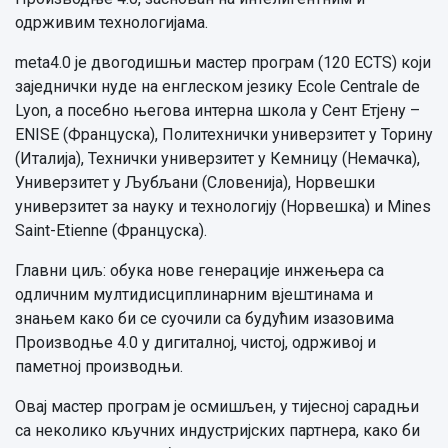
одрживим технологијама.
meta4.0 је двогодишњи мастер програм (120 ECTS) који
заједнички нуде на енглеском језику Ecole Centrale de
Lyon, а посебно његова интерна школа у Сент Етјену –
ENISE (Француска), Политехнички универзитет у Торину
(Италија), Технички универзитет у Кемницу (Немачка),
Универзитет у Љубљани (Словенија), Норвешки
универзитет за науку и технологију (Норвешка) и Mines
Saint-Etienne (Француска).
Главни циљ: обука нове генерације инжењера са
одличним мултидисциплинарним вјештинама и
знањем како би се суочили са будућим изазовима
Производње 4.0 у дигиталној, чистој, одрживој и
паметној производњи.
Овај мастер програм је осмишљен, у тијесној сарадњи
са неколико кључних индустријских партнера, како би