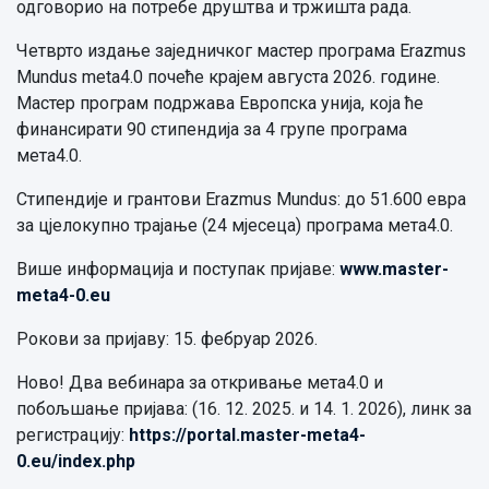
одговорио на потребе друштва и тржишта рада.
Четврто издање заједничког мастер програма Erazmus
Mundus meta4.0 почеће крајем августа 2026. године.
Мастер програм подржава Европска унија, која ће
финансирати 90 стипендија за 4 групе програма
мета4.0.
Стипендије и грантови Erazmus Mundus: до 51.600 евра
за цјелокупно трајање (24 мјесеца) програма мета4.0.
Више информација и поступак пријаве:
www.master-
meta4-0.eu
Рокови за пријаву: 15. фебруар 2026.
Ново! Два вебинара за откривање мета4.0 и
побољшање пријава: (16. 12. 2025. и 14. 1. 2026), линк за
регистрацију:
https://portal.master-meta4-
0.eu/index.php