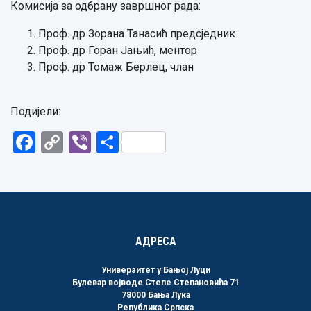
Комисија за одбрану завршног рада:
Проф. др Зорана Танасић предсједник
Проф. др Горан Јањић, ментор
Проф. др Томаж Берлец, члан
Подијели:
Facebook
Copy
Viber
Share
Link
АДРЕСА
Универзитет у Бањој Луци
Булевар војводе Степе Степановића 71
78000 Бања Лука
Република Српска