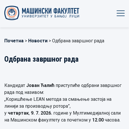
Почетна
>
Новости
> Одбрана завршног рада
Одбрана завршног рада
Кандидат
Јован Ћалић
приступиће одбрани завршног
рада под називом:
„Коришћење LEAN метода за смањење застоја на
линији за производњу ротора”,
у
четвртак
,
9. 7. 2026.
године у Мултимедијалној сали
на Машинском факултету са почетком у
12.00
часова.