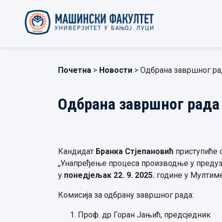
Почетна
>
Новости
> Одбрана завршног ра
Одбрана завршног рада
Кандидат
Бранка Стјепановић
приступиће 
„Унапређење процеса производње у предузе
у
понедјељак 22. 9. 2025.
године у Мултиме
Комисија за одбрану завршног рада:
Проф. др Горан Јањић, предсједник