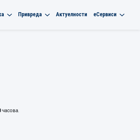
ка
Привреда
Актуелности
еСервиси
0
часова.