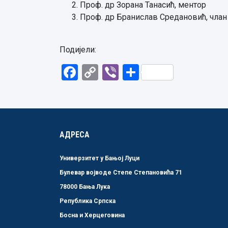
Проф. др Зорана Танасић, ментор
Проф. др Бранислав Средановић, члан
Подијели:
Facebook
Copy
Viber
Share
Link
АДРЕСА
Универзитет у Бањој Луци
Булевар војводе Степе Степановића 71
78000 Бања Лука
Република Српска
Босна и Херцеговина