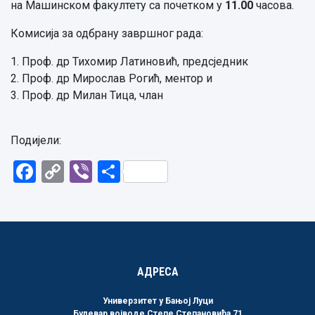
на Машинском факултету са почетком у
11.00
часова.
Комисија за одбрану завршног рада:
1. Проф. др Тихомир Латиновић, предсједник
2. Проф. др Мирослав Рогић, ментор и
3. Проф. др Милан Тица, члан
Подијели:
Facebook
Copy
Viber
Share
Link
АДРЕСА
Универзитет у Бањој Луци
Булевар војводе Степе Степановића 71