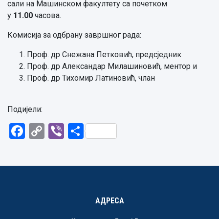
сали на Машинском факултету са почетком
у
11.00
часова.
Комисија за одбрану завршног рада:
Проф. др Снежана Петковић, предсједник
Проф. др Александар Милашиновић, ментор и
Проф. др Тихомир Латиновић, члан
Подијели:
Facebook
Copy
Viber
Share
Link
АДРЕСА