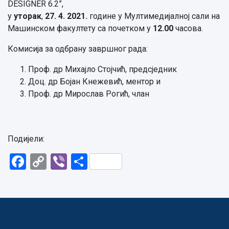
DESIGNER 6.2”,
у
уторак
,
27.
4
.
2021
.
године у Мултимедијалној сали на
Машинском факултету са почетком у
12
.
00
часова.
Комисија за одбрану завршног рада:
Проф. др Михајло Стојчић, предсједник
Доц. др Бојан Кнежевић, ментор и
Проф. др Мирослав Рогић, члан
Подијели:
Facebook
Copy
Viber
Share
Link