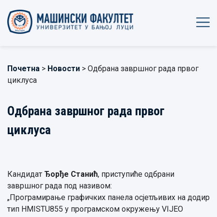
Почетна
>
Новости
> Одбрана завршног рада првог
циклуса
Одбрана завршног рада првог
циклуса
Кандидат
Ђорђе Станић
, приступиће одбрани
завршног рада под називом:
„Програмирање графичких панела осјетљивих на додир
тип HMISTU855 у програмском окружењу VIJEO