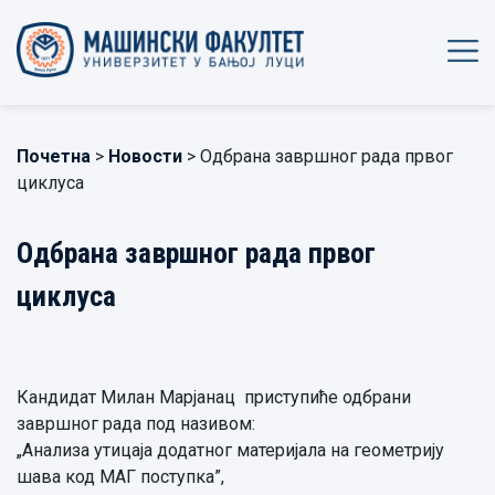
Почетна
>
Новости
> Одбрана завршног рада првог
циклуса
Одбрана завршног рада првог
циклуса
Кандидат Милан Марјанац приступиће одбрани
завршног рада под називом:
„Анализа утицаја додатног материјала на геометрију
шава код МАГ поступка”,