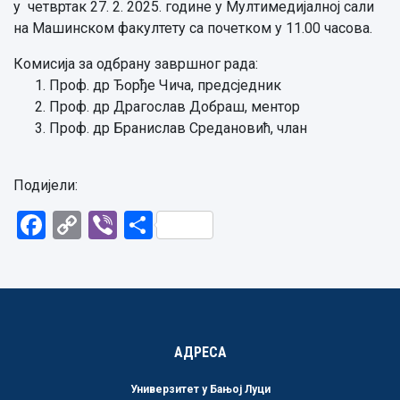
у четвртак 27. 2. 2025. године у Мултимедијалној сали
на Машинском факултету са почетком у 11.00 часова.
Комисија за одбрану завршног рада:
Проф. др Ђорђе Чича, предсједник
Проф. др Драгослав Добраш, ментор
Проф. др Бранислав Средановић, члан
Подијели:
Facebook
Copy
Viber
Share
Link
АДРЕСА
Универзитет у Бањој Луци