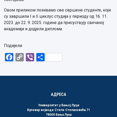
Овом приликом позивамо све свршене студенте, који
су завршили I и II циклус студија у периоду од 16. 11.
2023. до 22. 9. 2025. године да присуствују свечаној
академији и додјели диплома.
Подијели:
Facebook
Copy
Viber
Share
Link
АДРЕСА
Универзитет у Бањој Луци
Булевар војводе Степе Степановића 71
78000 Бања Лука