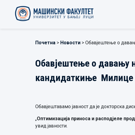
Почетна
>
Новости
> Обавјештење о давањ
Обавјештење о давању н
кандидаткиње Милице 
Обавјештавамо јавност да је докторска дис
„
Оптимизација
приноса и расподјеле про
увид јавности.