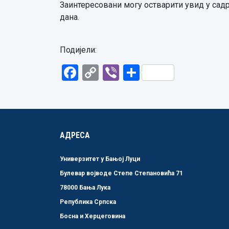
Заинтересовани могу остварити увид у садр
дана.
Подијели:
Facebook
Copy
Viber
Share
Link
АДРЕСА
Универзитет у Бањој Луци
Булевар војводе Степе Степановића 71
78000 Бања Лука
Република Српска
Босна и Херцеговина