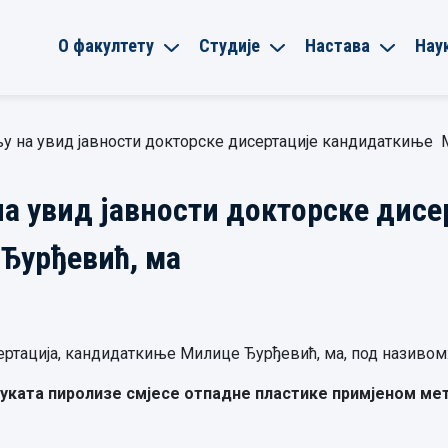
О факултету
Студије
Настава
Нау
у на увид јавности докторске дисертације кандидаткиње 
а увид јавности докторске дисе
Ђурђевић, ма
ертација, кандидаткиње Милице Ђурђевић, ма, под називом
дуката пиролизе смјесе отпадне пластике примјеном ме