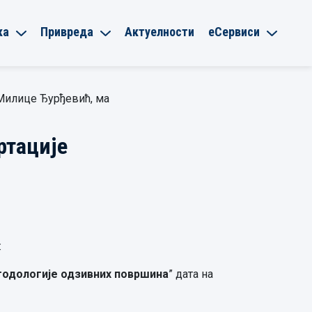
ка
Привреда
Актуелности
еСервиси
Милице Ђурђевић, ма
ртације
:
тодологије одзивних површина
” дата на