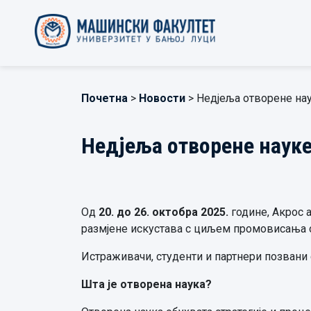
Почетна
>
Новости
> Недјеља отворене на
Недјеља отворене наук
Од
20. до 26. октобра 2025.
године, Акрос а
размјене искустава с циљем промовисања о
Истраживачи, студенти и партнери позвани 
Шта је отворена наука?