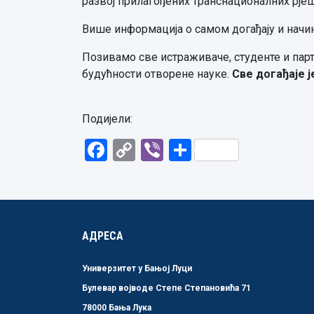
развој прилагођених транснационалних рје
Више информација о самом догађају и начин
Позивамо све истраживаче, студенте и пар
будућности отворене науке.
Све догађаје ј
Подијели:
Facebook
Copy
Viber
Share
Link
АДРЕСА
Универзитет у Бањој Луци
Булевар војводе Степе Степановића 71
78000 Бања Лука