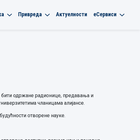
ка
Привреда
Актуелности
еСервиси
ће бити одржане радионице, предавања и
универзитетима чланицама алијансе.
 будућности отворене науке.