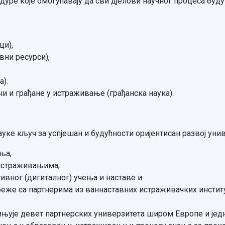
едуре које омогућавају да сви дјелови научног процеса бу
ци),
вни ресурси),
а).
чи и грађане у истраживање (грађанска наука).
ке кључ за успјешан и будућности оријентисан развој униве
ња,
истраживањима,
ивног (дигиталног) учења и наставе и
еже са партнерима из ваннаставних истраживачких институ
едињује девет партнерских универзитета широм Европе и је