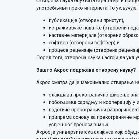
Отворена наука обухвата стратегије и проц
употребљиви преко интернета. То укључује:
публикације (отворени приступ),
истраживачке податке (отворени пода
наставне материјале (отворени образо
софтвер (отворени софтвер) и
процесе рецензије (отворена рецензиј
Поред тога, отворена наука настоји да укљу
Зашто Акрос подржава отворену науку?
Акрос сматра да је максимално отварање нау
олакшава прекогранично ширење зна
побољшава сарадњу и кооперацију у 
подстиче прекогранични развој иноват
припрема основу за прекограничне мр
успјешног преноса знања.
Акрос је универзитетска алијанса која обј