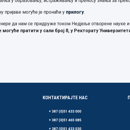
шења у образовању, истраживању и преносу знања за преко
у пријаве могуће је пронаћи у
прилогу
.
тнере да нам се придруже током Недјеље отворене науке и
е могуће пратити у сали број 8, у Ректорату Универзитет
КОНТАКТИРАЈТЕ НАС
+ 387 (0)51 433 000
+ 387 (0)51 465 085
+ 387 (0)51 433 030