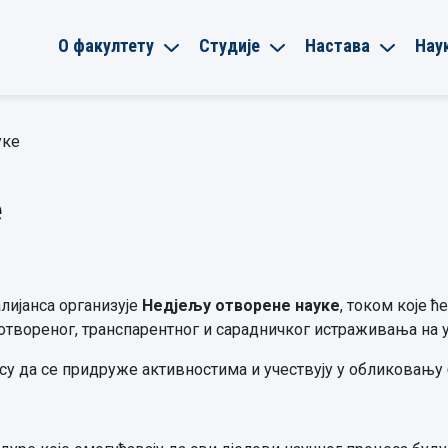
О факултету
Студије
Настава
Нау
уке
е
лијанса организује
Недјељу отворене науке
, током које 
твореног, транспарентног и сарадничког истраживања на 
су да се придруже активностима и учествују у обликовању