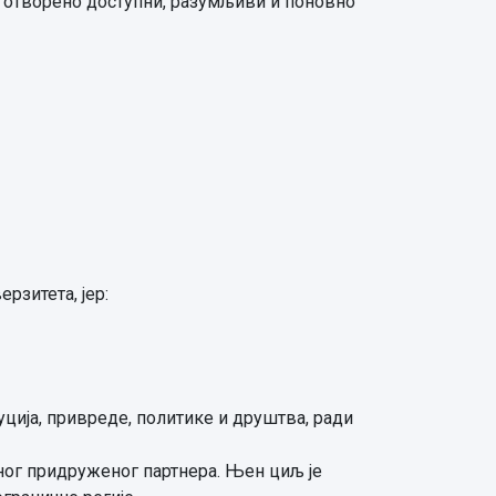
ду отворено доступни, разумљиви и поновно
рзитета, јер:
ција, привреде, политике и друштва, ради
дног придруженог партнера. Њен циљ је