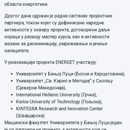
области енергетике.
Другог дана одржан је радни састанак пројектних
партнера, током којег су дефинисане наредне
активности у оквиру пројекта, договорени даљи
кораци у развоју мастер курса, као и активности
везане за дисеминацију, умрежавање и јачање
капацитета.
У реализацији пројекта ENERGET учествују:
Универзитет у Бањој Луци (Босна и Херцеговина),
Универзитет „Св. Кирил и Методиј” у Скопљу
(Сјеверна Македонија),
International Hellenic University (Грчка),
Kielce University of Technology (Пољска),
KINTEGRA Research and Innovation Center
(Швајцарска).
Машински факултет Универзитета у Бањој Луци један
је од партнера на пројекту, а активности које се