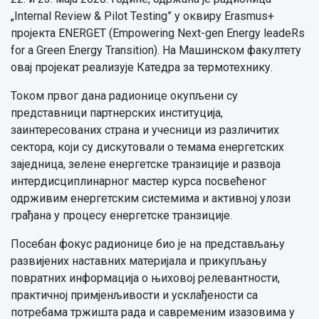
„Internal Review & Pilot Testing” у оквиру Erasmus+
пројекта ENERGET (Empowering Next-gen Energy leadeRs
for a Green Energy Transition). На Машинском факултету
овај пројекат реализује Катедра за термотехнику.
Током првог дана радионице окупљени су
представници партнерских институција,
заинтересованих страна и учесници из различитих
сектора, који су дискутовали о темама енергетских
заједница, зелене енергетске транзиције и развоја
интердисциплинарног мастер курса посвећеног
одрживим енергетским системима и активној улози
грађана у процесу енергетске транзиције.
Посебан фокус радионице био је на представљању
развијених наставних материјала и прикупљању
повратних информација о њиховој релевантности,
практичној примјенљивости и усклађености са
потребама тржишта рада и савременим изазовима у