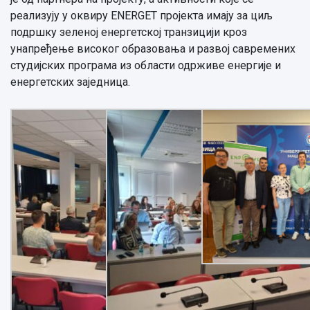
реализују у оквиру ENERGET пројекта имају за циљ
подршку зеленој енергетској транзицији кроз
унапређење високог образовања и развој савремених
студијских програма из области одрживе енергије и
енергетских заједницa.