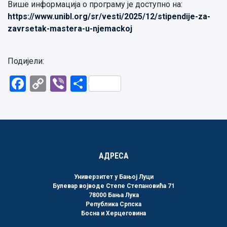
Више информација о програму је доступно на:
https://www.unibl.org/sr/vesti/2025/12/stipendije-za-
zavrsetak-mastera-u-njemackoj
Подијели:
Facebook
Copy
Viber
Share
Link
АДРЕСА
Универзитет у Бањој Луци
Булевар војводе Степе Степановића 71
78000 Бања Лука
Република Српска
Босна и Херцеговина