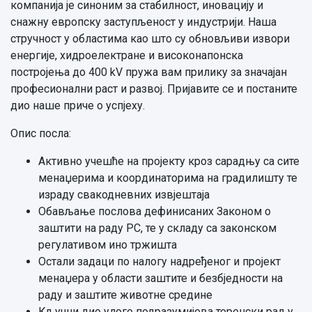
компанија је синоним за стабилност, иновацију и
снажну европску заступљеност у индустрији. Наша
стручност у областима као што су обновљиви извори
енергије, хидроелектране и високонапонска
постројења до 400 kV пружа вам прилику за значајан
професионални раст и развој. Пријавите се и постаните
дио наше приче о успјеху.
Опис посла:
Активно учешће на пројекту кроз сарадњу са сите
менаџерима и координаторима на градилишту те
израду свакодневних извјештаја
Обављање послова дефинисаних Законом о
заштити на раду РС, те у складу са законском
регулативом ино тржишта
Остали задаци по налогу надређеног и пројект
менаџера у области заштите и безбједности на
раду и заштите животне средине
Кључни дио улоге подразумијева теренски рад у