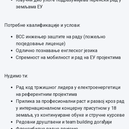
земљама ЕУ
Потребне квалификације и услови:
ВСС инжењер заштите на раду (пожељно
посједовање лиценце)
Одлично познавање енглеског језика
Спремност на мобилност и рад на ЕУ пројектима
Нудимо ти:
Рад код тржишног лидера у електроенергетици
на референтним пројектима
Прилика за професионални раст и развој кроз рад
у интернационалном концерну присутном у 18
земаља, уз континуиране обуке и стручне курсеве
Редовни друштвени и team building догађаји
Флексибилно радно вријеме