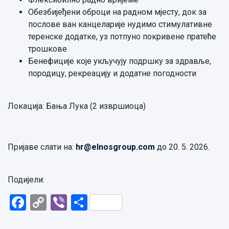
Обезбијеђени оброци на радном мјесту, док за
послове ван канцеларије нудимо стимулативне
теренске додатке, уз потпуно покривене пратеће
трошкове
Бенефиције које укључују подршку за здравље,
породицу, рекреацију и додатне погодности
Локација: Бања Лука (2 извршиоца)
Пријаве слати на:
hr@elnosgroup.com
до 20. 5. 2026.
Подијели:
Facebook
Copy
Viber
Share
Link