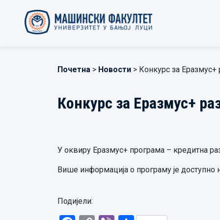
Почетна
>
Новости
> Конкурс за Еразмус+ 
Конкурс за Еразмус+ ра
У оквиру Еразмус+ програма – кредитна разм
Више информ
а
ција
о програму је доступно
н
Подијели: