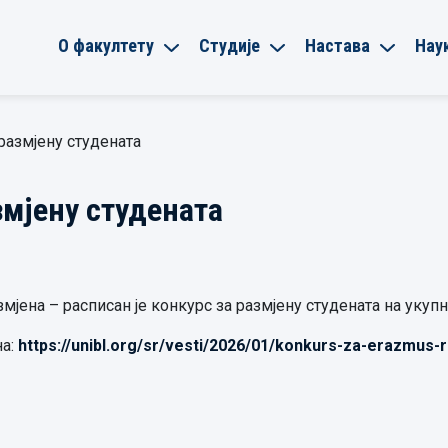
О факултету
Студије
Настава
Нау
размјену студената
змјену студената
јена – расписан је конкурс за размјену студената на укупн
а:
https://unibl.org/sr/vesti/2026/01/konkurs-za-erazmus