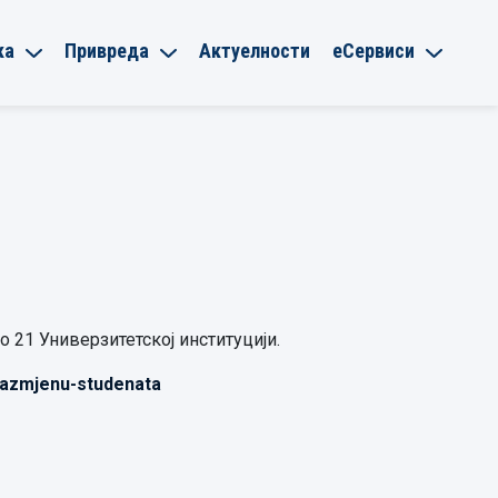
ка
Привреда
Актуелности
еСервиси
о 21 Универзитетској институцији.
-razmjenu-studenata