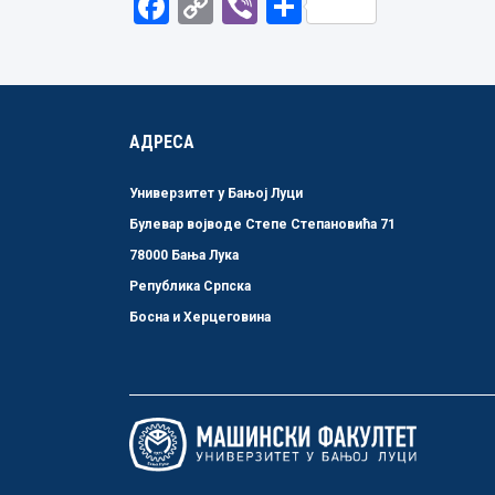
Facebook
Copy
Viber
Share
Link
АДРЕСА
Универзитет у Бањој Луци
Булевар војводе Степе Степановића 71
78000 Бања Лука
Република Српска
Босна и Херцеговина