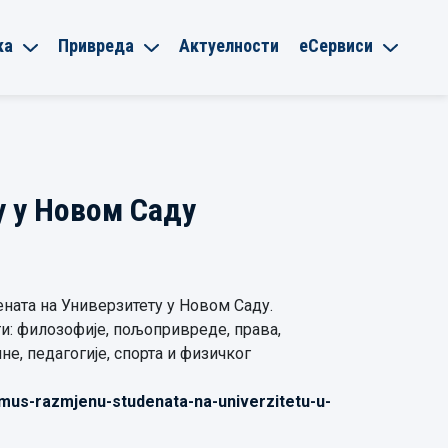
ка
Привреда
Актуелности
еСервиси
у у Новом Саду
ената на Универзитету у Новом Саду.
ти: филозофије, пољопривреде, права,
не, педагогије, спорта и физичког
zmus-razmjenu-studenata-na-univerzitetu-u-