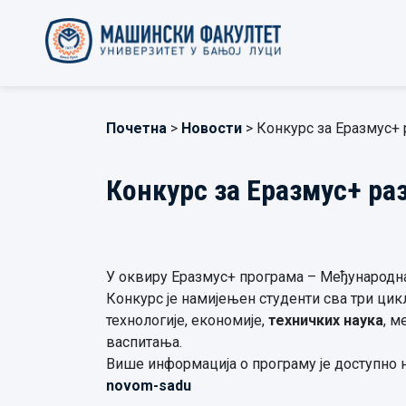
Почетна
>
Новости
> Конкурс за Еразмус+ 
Конкурс за Еразмус+ ра
У оквиру Еразмус+ програма – Међународна 
Конкурс је намијењен студенти сва три цик
технологије, економије,
техничких наука
, м
васпитања.
Више информ
а
ција
о програму је доступно
novom-sadu