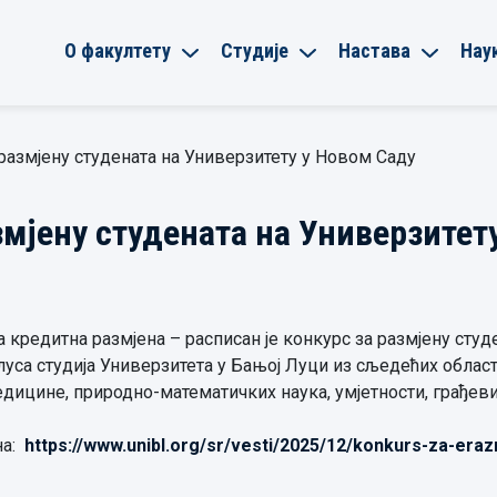
О факултету
Студије
Настава
Нау
размјену студената на Универзитету у Новом Саду
змјену студената на Универзитет
кредитна размјена – расписан је конкурс за размјену студ
луса студија Универзитета у Бањој Луци из сљедећих облас
едицине, природно-математичких наука, умјетности, грађеви
на:
https://www.unibl.org/sr/vesti/2025/12/konkurs-za-era