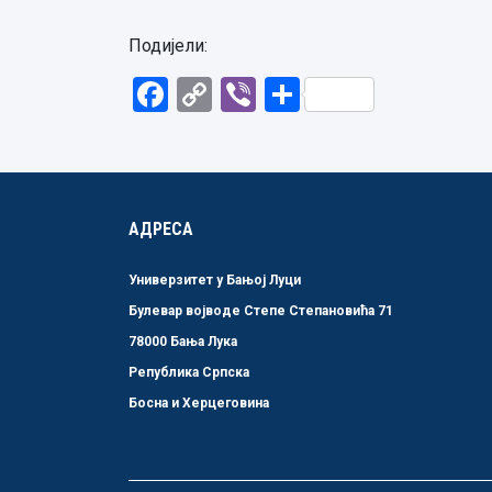
Подијели:
Facebook
Copy
Viber
Share
Link
АДРЕСА
Универзитет у Бањој Луци
Булевар војводе Степе Степановића 71
78000 Бања Лука
Република Српска
Босна и Херцеговина