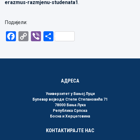
erazmus-razmjenu-studenata1
.
Подијели:
Facebook
Copy
Viber
Share
Link
АДРЕСА
Универзитет у Бањој Луци
Булевар војводе Степе Степановића 71
78000 Бања Лука
Република Српска
Босна и Херцеговина
КОНТАКТИРАЈТЕ НАС