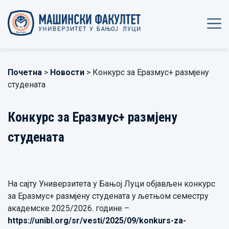
Почетна
>
Новости
> Конкурс за Еразмус+ размјену
студената
Конкурс за Еразмус+ размјену
студената
На сајту Универзитета у Бањој Луци објављен конкурс
за Еразмус+ размјену студената у љетњом семестру
академске 2025/2026. године –
https://unibl.org/sr/vesti/2025/09/konkurs-za-