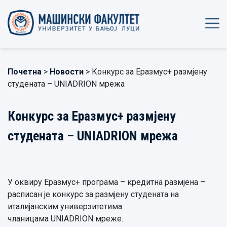
Почетна
>
Новости
> Конкурс за Еразмус+ размјену
студената – UNIADRION мрежа
Конкурс за Еразмус+ размјену
студената – UNIADRION мрежа
У оквиру Еразмус+ програма – кредитна размјена –
расписан је конкурс за размјену студената на
италијанским универзитетима
чланицама UNIADRION мреже.