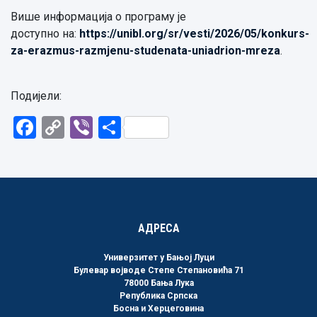
Више информација о програму је
доступно на:
https://unibl.org/sr/vesti/2026/05/konkurs-
za-erazmus-razmjenu-studenata-uniadrion-mreza
.
Подијели:
Facebook
Copy
Viber
Share
Link
АДРЕСА
Универзитет у Бањој Луци
Булевар војводе Степе Степановића 71
78000 Бања Лука
Република Српска
Босна и Херцеговина