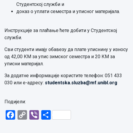
Студентској служби и
доказ о уплати семестра и уписног материјала.
Инструкције за плаћање ћете добити у Студентској
служби.
Сви студенти имају обавезу да плате уписнину у износу
од 42,00 КМ за упис зимског семестра и 20 КМ за
уписни материјал.
За додатне информације користите телефон: 051 433
030 или е-адресу:
studentska.sluzba@
mf.unibl.org
Подијели:
Facebook
Copy
Viber
Share
Link