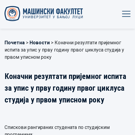
Почетна
>
Новости
> Коначни резултати пријемног
испита за упис у прву годину првог циклуса студија у
првом уписном року
Коначни резултати пријемног испита
за упис у прву годину првог циклуса
студија у првом уписном року
Спискови рангираних студената по студијским
програмима: