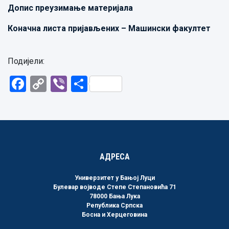
Допис преузимање материјала
Коначна листа пријављених – Машински факултет
Подијели:
Facebook
Copy
Viber
Share
Link
АДРЕСА
Универзитет у Бањој Луци
Булевар војводе Степе Степановића 71
78000 Бања Лука
Република Српска
Босна и Херцеговина