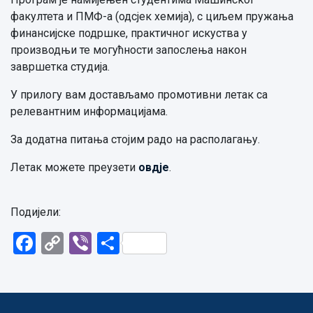
факултета и ПМФ-а (одсјек хемија), с циљем пружања
финансијске подршке, практичног искуства у
производњи те могућности запослења након
завршетка студија.
У прилогу вам достављамо промотивни летак са
релевантним информацијама.
За додатна питања стојим радо на располагању.
Летак можете преузети
овдје
.
Подијели:
Facebook
Copy
Viber
Share
Link