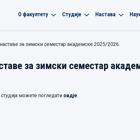
О факултету
Студије
Настава
Нау
наставе за зимски семестар академске 2025/2026.
таве за зимски семестар академ
 студија можете погледати
овдје
.