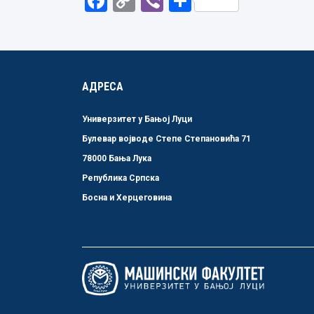
Facebook
Copy
Viber
Share
Link
АДРЕСА
Универзитет у Бањој Луци
Булевар војводе Степе Степановића 71
78000 Бања Лука
Република Српска
Босна и Херцеговина