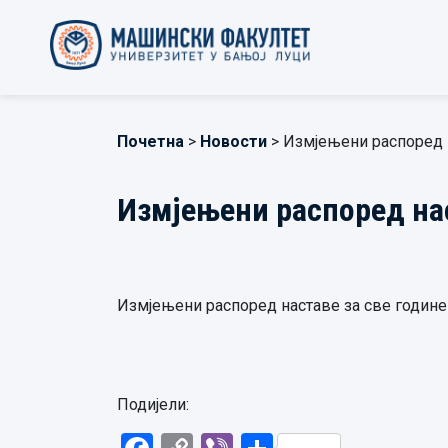
Почетна
>
Новости
> Измјењени распоред 
Измјењени распоред нас
Измјењени распоред наставе за све године
Подијели: