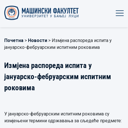
Почетна
>
Новости
> Измјена распореда испита у
јануарско-фебруарским испитним роковима
Измјена распореда испита у
јануарско-фебруарским испитним
роковима
У јануарско-фебруарским испитним роковима су
измјењени термини одржавања за сљедеће предмете: