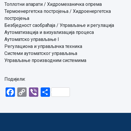
Топлотни апарати / Хидромеханичка опрема
Термоенергетска постројења / Хидроенергетска
постројења
Безбједност саобраћаја / Управљање и регулација
Аутоматизација и визуализација процеса
Аутоматско управљање I
Регулациона и управљачка техника
Системи аутоматског управљања
Управљање производним системима
Подијели:
Facebook
Copy
Viber
Share
Link