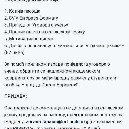
1. Копија пасоша
2. CV у Europass формату
3. Приједлог Уговора о учењу
4. Препис оцјена на енглеском језику
5. Мотивационо писмо
6. Доказ о познавању њемачког или енглеског језика –
(B2 ниво).
За помоћ приликом израде приједлога уговора о
учењу, обратити се надлежном академском
координатору за међународну размјену студената и
особља – доц. др Стево Боројевић.
ПРИЈАВА:
Сва тражена документација се доставља на енглеском
језику продекану за наставу, електронском поштом, на
е-адресу:
zorana.tanasic@mf.unibl.org
(са напоменом:
за ЕРАЗМУС+, кредитна размјена – ТХ Келн).