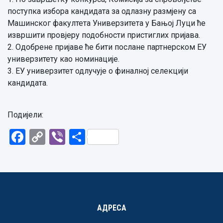
поступка избора кандидата за одлазну размјену са
Машинског факултета Универзитета у Бањој Луци ће
извршити провјеру подобности пристиглих пријава.
2. Одобрене пријаве ће бити послане партнерском ЕУ
универзитету као номинације.
3. ЕУ универзитет одлучује о финалној селекцији
кандидата.
Подијели:
Facebook
Copy
Viber
Share
Link
АДРЕСА