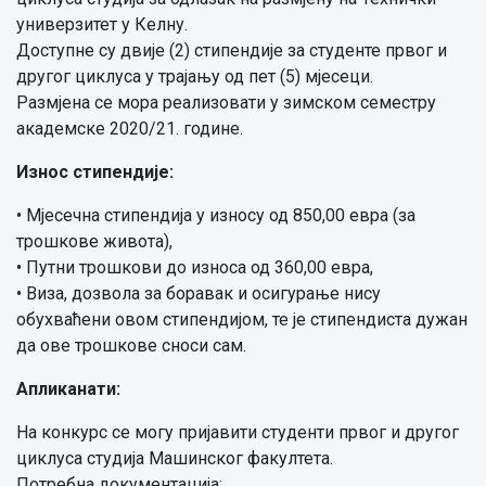
универзитет у Келну.
Доступне су двије (2) стипендије за студенте првог и
другог циклуса у трајању од пет (5) мјесеци.
Размјена се мора реализовати у зимском семестру
академске 2020/21. године.
Износ стипендије:
• Мјесечна стипендија у износу од 850,00 евра (за
трошкове живота),
• Путни трошкови до износа од 360,00 евра,
• Виза, дозвола за боравак и осигурање нису
обухваћени овом стипендијом, те је стипендиста дужан
да ове трошкове сноси сам.
Апликанати:
На конкурс се могу пријавити студенти првог и другог
циклуса студија Машинског факултета.
Потребна документација: