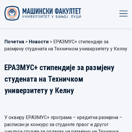
Почетна
>
Новости
> ЕРАЗМУС+ стипендије за
размјену студената на Техничком универзитету у Келну
ЕРАЗМУС+ стипендије за размјену
студената на Техничком
универзитету у Келну
У оквиру ЕРАЗМУС+ програма – кредитна размјена –
расписан је конкурс за студенте првог и другог
циклуса студија за одлазак на размјену на Технички