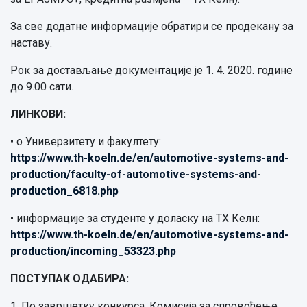
За све додатне информације обратири се продекану за
наставу.
Рок за достављање документације је 1. 4. 2020. године
до 9.00 сати.
ЛИНКОВИ:
• о Универзитету и факултету:
https://www.th-koeln.de/en/automotive-systems-and-
production/faculty-of-automotive-systems-and-
production_6818.php
• информације за студенте у доласку на ТХ Келн:
https://www.th-koeln.de/en/automotive-systems-and-
production/incoming_53323.php
ПОСТУПАК ОДАБИРА:
1. По завршетку конкурса, Комисија за спровођење