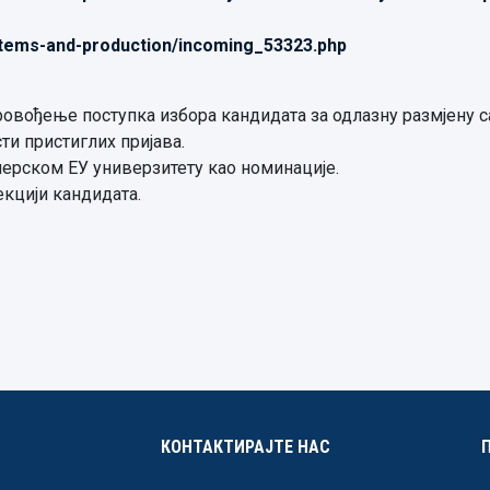
stems-and-production/incoming_53323.php
ровођење поступка избора кандидата за одлазну размјену 
и пристиглих пријава.
нерском ЕУ универзитету као номинације.
екцији кандидата.
КОНТАКТИРАЈТЕ НАС