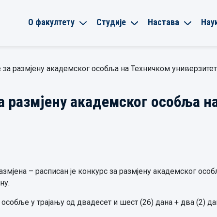
О факултету
Студије
Настава
Нау
за размјену академског особља на Техничком универзитет
а размјену академског особља н
змјена – расписан је конкурс за размјену академског осо
ну.
о особље у трајању од двадесет и шест (26) дана + два (2) 