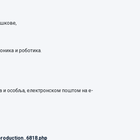
ошкове,
оника и роботика.
а и особља, електронском поштом на е-
production_6818.php