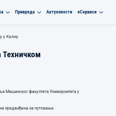
ка
Привреда
Актуелности
еСервиси
у у Келну
а Техничком
бља Машинског факултета Универзитета у
дана предвиђена за путовање.