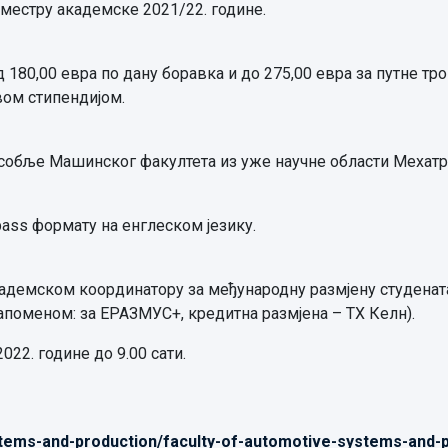
местру академске 2021/22. године.
 180,00 евра по дану боравка и до 275,00 евра за путне тр
ом стипендијом.
собље Машинског факултета из уже научне области Мехатр
pass формату на енглеском језику.
адемском координатору за међународну размјену студенат
напоменом: за ЕРАЗМУС+, кредитна размјена – ТХ Келн).
022. године до 9.00 сати.
stems-and-production/faculty-of-automotive-systems-and-