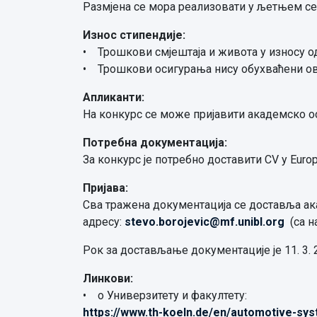
Размјена се мора реализовати у љетњем се
Износ стипендије:
• Трошкови смјештаја и живота у износу од
• Трошкови осигурања нису обухваћени ов
Апликанти:
На конкурс се може пријавити академско о
Потребна документација:
За конкурс је потребно доставити CV у Euro
Пријава:
Сва тражена документација се доставља ак
адресу:
stevo.borojevic@mf.unibl.org
(са 
Рок за достављање документације је 11. 3. 2
Линкови:
• о Универзитету и факултету:
https://www.th-koeln.de/en/automotive-sy