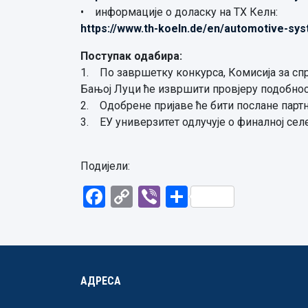
• информације о доласку на ТХ Келн:
https://www.th-koeln.de/en/automotive-sy
Поступак одабира:
1. По завршетку конкурса, Комисија за сп
Бањој Луци ће извршити провјеру подобност
2. Одобрене пријаве ће бити послане парт
3. ЕУ универзитет одлучује о финалној сел
Подијели:
Facebook
Copy
Viber
Share
Link
АДРЕСА